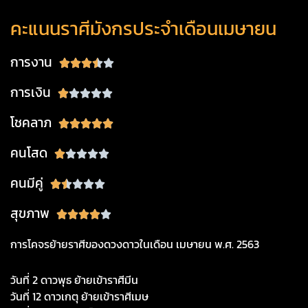
คะแนนราศีมังกรประจำเดือนเมษายน
การงาน
Rated





3.5
การเงิน
Rated





out
1
of
โชคลาภ
Rated





out
5
5
of
คนโสด
Rated





out
5
1
of
คนมีคู่
Rated





out
5
1.5
of
สุขภาพ
Rated





out
5
4
of
การโคจรย้ายราศีของดวงดาวในเดือน เมษายน พ.ศ. 2563
out
5
of
วันที่ 2 ดาวพุธ ย้ายเข้าราศีมีน
5
วันที่ 12 ดาวเกตุ ย้ายเข้าราศีเมษ