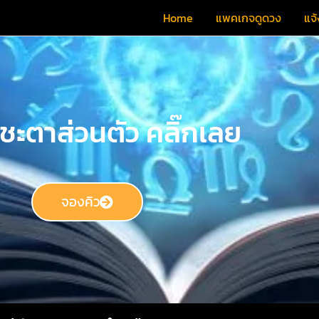
Home
แพคเกจดูดวง
แจ้
ชะตาส่วนตัว คลิ๊กเลย
จองคิว