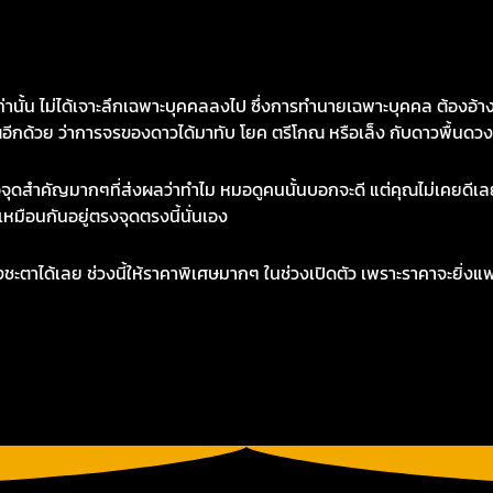
ไม่ได้เจาะลึกเฉพาะบุคคลลงไป ซึ่งการทำนายเฉพาะบุคคล ต้องอ้าง
อีกด้วย ว่าการจรของดาวได้มาทับ โยค ตรีโกณ หรือเล็ง กับดาวพื้นดว
จุดสำคัญมากๆที่ส่งผลว่าทำไม หมอดูคนนั้นบอกจะดี แต่คุณไม่เคยดีเ
เหมือนกันอยู่ตรงจุดตรงนี้นั่นเอง
เลย ช่วงนี้ให้ราคาพิเศษมากๆ ในช่วงเปิดตัว เพราะราคาจะยิ่งแพง