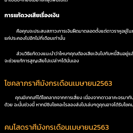
การแก้ดวงเสียเรื่องเงิน
คือคุณจะประสบสภาวะการเงินฝืดมาตลอดตั้งแต่ดาวราหูอยู่ในภพอริ ขอ
แค่ประคองไปอีกไม่กี่เดือนเท่านั้น
ส่วนวิธีแก้ดวงแนะนำว่าไหนๆคุณต้องเสียเงินไปกับหนี้สินอยู่แล้ว ใ
จะช่วยแก้การสูญเสียไปเปล่าๆได้นั่นเอง
โชคลาภราศีมังกรเดือนเมษายน2563
คุณมีเกณฑ์ได้โชคลาภจากการเสี่ยง เนื่องจากดาวลาภะจรมาทับตนุห
ด้วย ฉะนั้นช่วงนี้ หากมีชิงโชคอะไรลองส่งไปเล่นๆดูคุณอาจได้รับโชค
คนโสดราศีมังกรเดือนเมษายน2563