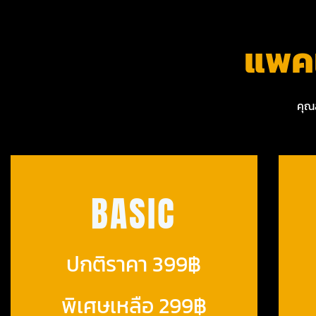
แพคเ
คุณ
BASIC
ปกติราคา 399฿
พิเศษเหลือ 299฿