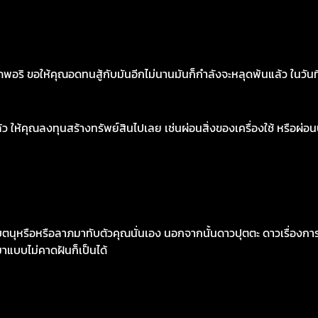
ให้คุณอดทนสู้กับมันอีกไม่นานมันก็กำลังจะหลุดพ้นแล้ว ในวันที่10กั
ห้คุณลงทุนสร้างทรัพย์สินไปเลย เช่นผ่อนสิ่งของเครื่องใช้ หรือผ่อนบ้
รือหรือลาภมาทับตัวคุณนั่นเอง นอกจากนั้นดาวปุตตะ ดาวเรื่องการเส
มาแบบไม่คาดฝันก็เป็นได้