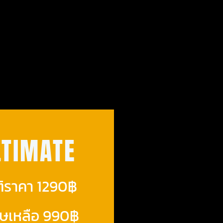
LTIMATE
ิราคา 1290฿
ศษเหลือ 990฿