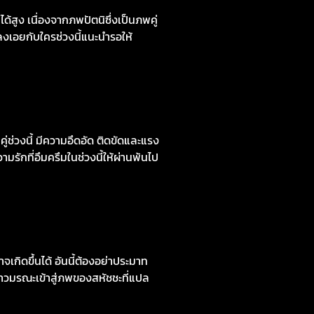
สูง เนื่องจากภพปัตนิซึ่งเป็นภพคู่
ลงเอยกับใครช่วงนี้แนะนำรอให้
่ช่วงนี้ มีความอึดอัด ติดขัดและแรง
ักที่อึมครึมในช่วงนี้ให้ผ่านพ้นไป
กิดขึ้นได้ อันนี้ต้องอย่าประมาท
ดาวมรณะเข้าสู่ภพของสหัชชะที่แปล