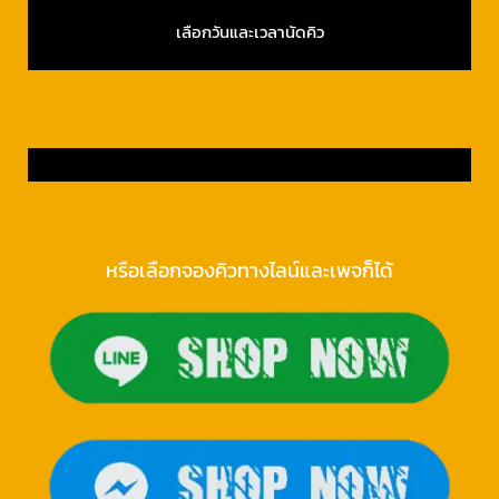
เลือกวันและเวลานัดคิว
หรือเลือกจองคิวทางไลน์และเพจก็ได้