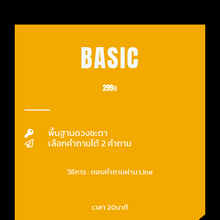
BASIC
299฿
พื้นฐานดวงชะตา
เลือกคำถามได้ 2 คำถาม
วิธีการ : ตอบคำถามผ่าน Line
เวลา 20นาที