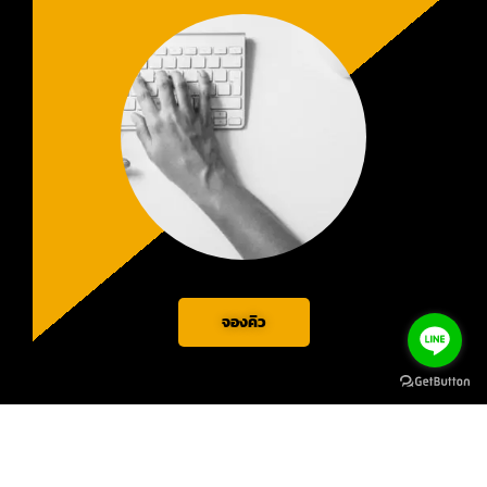
จองคิว