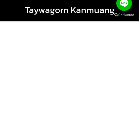
Taywagorn Kanmuang
โอนแล้วแจ้งโอนผ่านไลน์