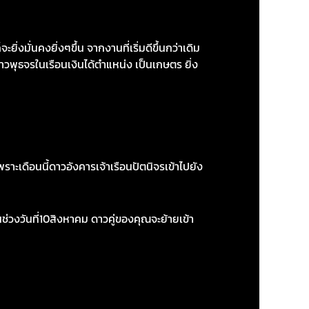
งมั่นคงยิ่งๆขึ้น จากงานที่เริ่มดีขึ้นกว่าเดิม
พุธจรในเรือนเงินได้ตำแหน่ง เป็นเกษตร ยิ่ง
าะเดือนนี้ดาวอังคารเจ้าเรือนปัตนิจรเข้าไปยัง
วงวันที่10สิงหาคม ดาวคู่ของคุณจะย้ายเข้า