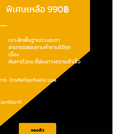
พิเศษเหลือ 990฿
เจาะลึกพื้นฐานดวงชะตา
สามารถสอบถามคำถามได้ทุก
เรื่อง
ค้นหาตัวตน ชี้ช่องทางความสำเร็จ
ีการ : โทรศัพท์คุยกันผ่าน Line
เวลา90นาที
จองคิว