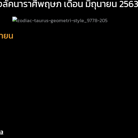
งลัคนาราศีพฤษภ เดือน มิถุนายน 256
นายน
63