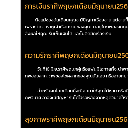
การเงินราศีพฤษภเดือนมิถุนายน25
ถึงแม้ช่วงต้นเดือนคุณจะมีปัญหาเรื่องงาน แต่งานก็ยังทำเง
เพราะว่าดาวราหูเจ้าเรือนงานของคุณมาอยู่ในภพของกดุม
ส่งผลให้คุณเริ่มเก็บเงินได้ และไม่ติดขัดเรื่องเงิน
ความรักราศีพฤษภเดือนมิถุนายน25
วันที่16 มิ.ย.ราศีพฤษภคู่หรือแฟนมีโอกาสที่จะนำพาโชคลา
ภพของลาภะ ภพของโชคลาภของคุณนั่นเอง หรืออาจหมายถึงเ
สำหรับคนโสดเดือนนี้จะมีคนมาให้คุณได้ชอบ หรือมีใครม
ภพวินาศ อาจจะมีปัญหากันได้ไว้รอหลังจากหลุดวินาศให้ด
สุขภาพราศีพฤษภเดือนมิถุนายน256