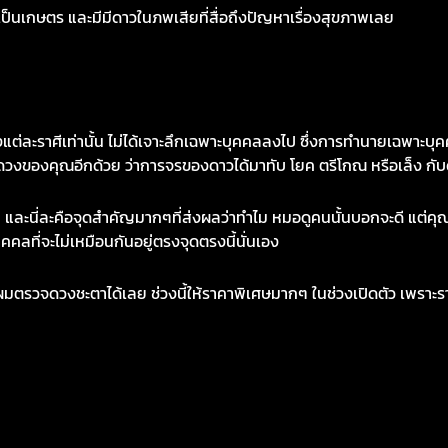
เกษตร และมีมีดาวในภพเสียที่สื่อถึงปัญหาเรื่องสุขภาพเลย
ีเท่านั้น ไม่ได้เจาะลึกเฉพาะบุคคลลงไป ซึ่งการทำนายเฉพาะบุคค
้นดวงของคุณอีกด้วย ว่าการจรของดาวได้มาทับ โยค ตรีโกณ หรือเล็ง กั
ละนี่ละคือจุดสำคัญมากๆที่ส่งผลว่าทำไม หมอดูคนนั้นบอกจะดี แต่คุ
คคลที่จะไม่เหมือนกันอยู่ตรงจุดตรงนี้นั่นเอง
ดวงชะตาได้เลย ช่วงนี้ให้ราคาพิเศษมากๆ ในช่วงเปิดตัว เพราะราคา