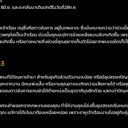
ย.
8มิ.ย. และจะกลับมาเดินปกติในวันที่28ก.ค.
เรือน ตนุซึ่งคือดาวอังคาร อยู่ในภพลาภะ ซึ่งนั่นหมายความว่าช่วงนี้
าวพฤหัสเป็นเจ้าเรือน ช่วงนั้นคุณจะมีการช่วยเหลือแบบลับๆเกิดขึ้น เพร
ยเกิดขึ้น หรืออาจหมายถึงช่วงนี้คุณอยากเก็บตัวไม่อยากพบเจอใครก็เป็
63
่มีปัญหาเข้ามา สำหรับธุรกิจส่วนตัวงานจะน้อย หรือมีอุปสรรคปัญหาเ
กจากงาน มีคนเพ่งเล็ง หรืองานคุณอาจจะเกิดความเสียหายได้ หรือคุณอ
สัยของดาวอังคารแถมยังได้ตำแหน่งเป็นอุจจาภิมุขอีกด้วย แสดงว่าปัญหาม
ะย้ายออกจากภพงานของคุณ ทำให้งานคุณโล่งขึ้นอุปสรรคเริ่มหมดไป งา
ณ แต่การได้เงินมาต้องเหนื่อยหน่อย เพราะราหูเจ้าเรือนงานไปอยู่กับคู่ศั