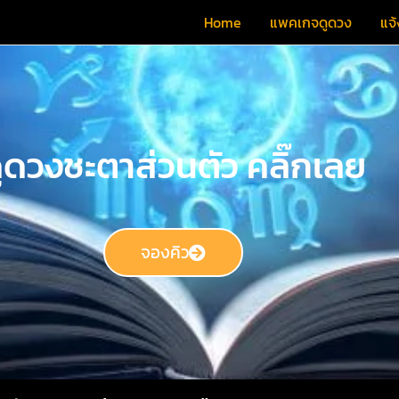
Home
แพคเกจดูดวง
แจ้
ูดวงชะตาส่วนตัว คลิ๊กเลย
จองคิว