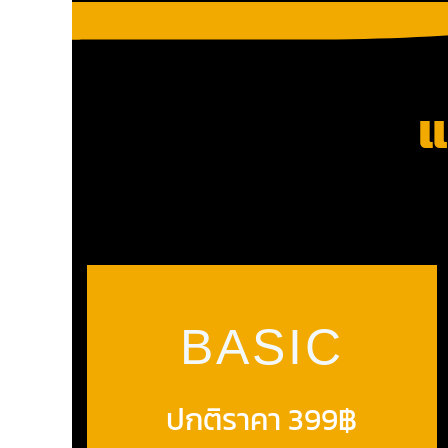
แ
BASIC
ปกติราคา 399฿