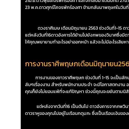
21มิ.ย.ดาวพุธโคจรพักร์องศา และจะกลับมาเดินปกติ 27มิ.
23 พ.ค.ดาวศุกร์โคจรพักร์องศา ข้ามกลับมาพฤษภในวันที่ 
ดวงราศีเมษ เดือนมิถุนายน 2563 ช่วงวันที่1-15 ดาวเจ้า
แต่หลังวันที่16ดาวอังคารได้ย้านไปยังภพของวินาศซึ่งมีด
ให้คุณพยายามทำอะไรอย่าออกหน้า แล้วจะไม่มีอะไรเสียหา
การงานราศีพฤษภเดือนมิถุนายน25
การงานของชาวราศีพฤษภ ช่วงวันที่ 1-15 จะเป็นลักษณะที
ลับๆเรื่องงาน สำหรับพนักงานประจำ จะมีโอกาสตกงาน ออ
คุณก็ยังไม่ยอมแพ้ที่จะแก้ปัญหา ช่วงนี้คุณจะขยันตามนิ
แต่หลังจากวันที่16 เป็นต้นไป ดาวอังคารจากภพวินาศจ
ดาวราหูของคุณไปอยู่ในเรือนกดุมภะ ซึ่งเป็นเรือนเงินของคุ