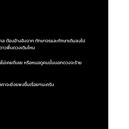
ล ต้องอ้างอิงจาก ทักษาจรและทักษาเดิมลงไป
บดาวพื้นดวงเดิมไหม
ณไม่เคยดีเลย หรือหมอดูคนนั้นบอกดวงจะร้าย
จะยิ่งแพงขึ้นเรื่อยๆนะครับ