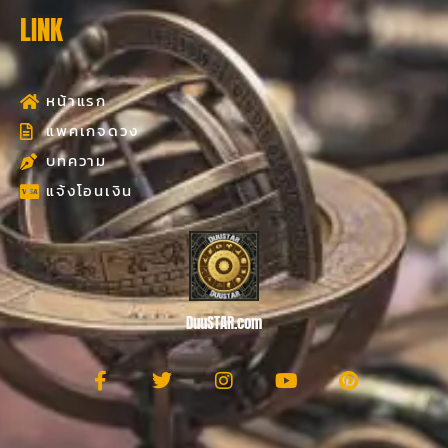
LINK
หน้าแรก
แพคเกจดวง
บทความ
แจ้งโอนเงิน
DuuSTAR.com
F
T
I
Y
P
a
w
n
o
i
c
i
s
u
n
e
t
t
t
t