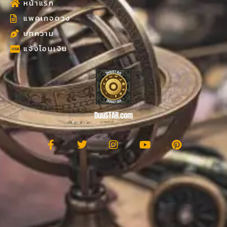
หน้าแรก
แพคเกจดวง
บทความ
แจ้งโอนเงิน
DuuSTAR.com
F
T
I
Y
P
a
w
n
o
i
c
i
s
u
n
e
t
t
t
t
b
t
a
u
e
o
e
g
b
r
o
r
r
e
e
k
a
s
-
m
t