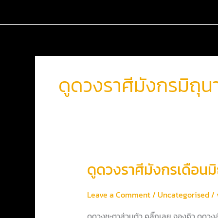
Skip
to
content
ดูดวงราศีมังกรมิถุ
ดูด
ดูดวงราศีมังกรเดือนม
วง
ราศี
Leave a Comment
/
Uncategorised
/
มังกร
เดือน
ดูดวงชะตาส่วนตัว คลิ๊กเลย จองคิว ดูดว