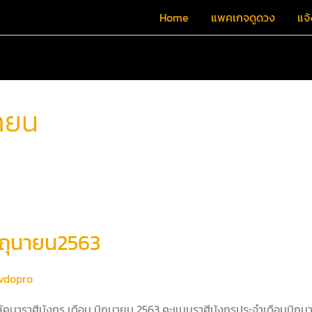
Home
แพคเกจดูดวง
แจ้
นายน
ิถุนายน2563
vdopro
งลัคนาราศีมังกร เดือน มิถุนายน 2563 คะแนนราศีมังกรประจำเดือนมิถ