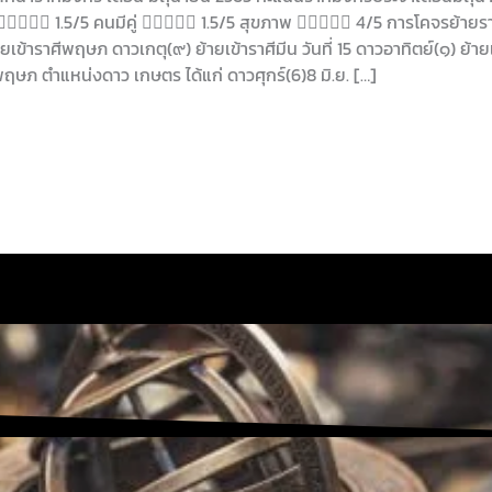
 1.5/5 คนมีคู่  1.5/5 สุขภาพ  4/5 การโคจรย้ายรา
ายเข้าราศีพฤษภ ดาวเกตุ(๙) ย้ายเข้าราศีมีน วันที่ 15 ดาวอาทิตย์(๑) ย้ายเ
าศีพฤษภ ตำแหน่งดาว เกษตร ได้แก่ ดาวศุกร์(6)8 มิ.ย. […]