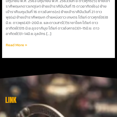
มิถุนายน พ.ศ. 2563 มิถุนายน พ.ศ. 2563วันที่ 8 ดาวศุกร์(๖) ย้ายเข้า
ราศีพฤษภดาวเกตุ(๙) ย้ายเข้าราศีมีนวันที่ 15 ดาวอาทิตย์(๑) ย้าย
เข้าราศีเมถุนวันที่ 16 ดาวอังคาร(๓) ย้ายเข้าราศีมีนวันที่ 21 ดาว
พุธ(๔) ย้ายเข้าราศีพฤษภ ตำแหน่งดาว เกษตร ได้แก่ ดาวศุกร์(6)8
มิ.ย. ดาวพุธ(4)1-20มิ.ย. และดาวเสาร์(7)ราชาโชค ได้แก่ ดาว
อาทิตย์(1)15 มิ.ย.อุจจาภิมุข ได้แก่ ดาวอังคาร(3)1-15มิ.ย. ดาว
อาทิตย์(1)1-14มิ.ย.จุลจักร […]
Read More »
LINK