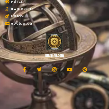
หน้าแรก
แพคเกจดวง
บทความ
แจ้งโอนเงิน
DuuSTAR.com
F
T
I
Y
P
a
w
n
o
i
c
i
s
u
n
e
t
t
t
t
b
t
a
u
e
o
e
g
b
r
o
r
r
e
e
k
a
s
-
m
t