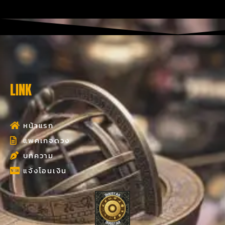
LINK
หน้าแรก
แพคเกจดวง
บทความ
แจ้งโอนเงิน