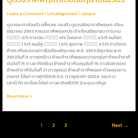
วง
ราศี
Leave a Comment
/
Uncategorised
/
vdopro
พฤษภ
เดือน
ดูดวงชะตาส่วนตัว คลิ๊กเลย จองคิว ดูดวงลัคนาราศีพฤษภ เดือน
มิถุนายน2563
มิถุนายน 2563 คะแนนราศีพฤษภประจำเดือนมิถุนายน การงาน
 3/5 การเงิน  4/5 โชคลาภ  4.5/5 คนโสด
 1.5/5 คนมีคู่  1.5/5 สุขภาพ  4.5/5 การโคจร
ย้ายราศีของดวงดาวในเดือนมิถุนายน พ.ศ. 2563 มิถุนายน พ.ศ.
2563วันที่ 8 ดาวศุกร์(๖) ย้ายเข้าราศีพฤษภดาวเกตุ(๙) ย้ายเข้าราศี
มีนวันที่ 15 ดาวอาทิตย์(๑) ย้ายเข้าราศีเมถุนวันที่ 16 ดาวอังคาร(๓)
ย้ายเข้าราศีมีนวันที่ 21 ดาวพุธ(๔) ย้ายเข้าราศีพฤษภ ตำแหน่งดาว
เกษตร ได้แก่ ดาวศุกร์(6)8 มิ.ย. ดาวพุธ(4)1-20มิ.ย. และดาว
เสาร์(7)ราชาโชค ได้แก่ ดาวอาทิตย์(1)15 มิ.ย.อุจจาภิมุข
Read More »
1
2
3
Next
→