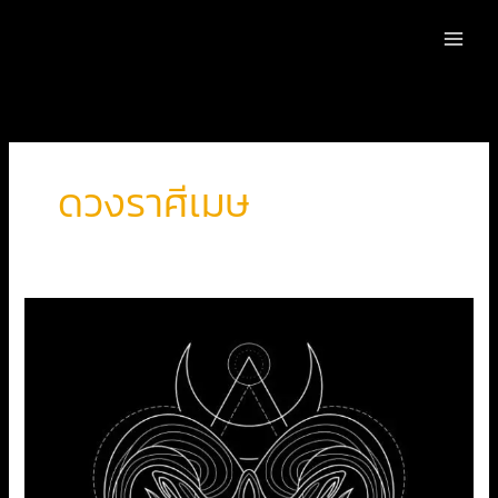
Skip
to
content
ดวงราศีเมษ
ดูด
วง
ราศี
เมษ
เดือน
มิถุนายน2563