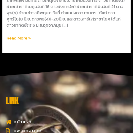
ราศีพฤษภวันที่ 8 ดาวเกตุ(๙) ย้ายเข้าราศีมีนวันที่ 15 ดาวอาทิตย์(๑)
ย้ายเข้าราศีเมถุนวันที่ 16 ดาวอังคาร(๓) ย้ายเข้าราศีมีนวันที่ 21 ดาว
พุธ(๔) ย้ายเข้าราศีพฤษภ วันที่ ตำแหน่งดาว เกษตร ได้แก่ ดาว
ศุกร์(6)8 มิ.ย. ดาวพุธ(4)1-20มิ.ย. และดาวเสาร์(7)ราชาโชค ได้แก่
ดาวอาทิตย์(1)15 มิ.ย.อุจจาภิมุข […]
Read More »
LINK
หน้าแรก
แพคเกจดวง