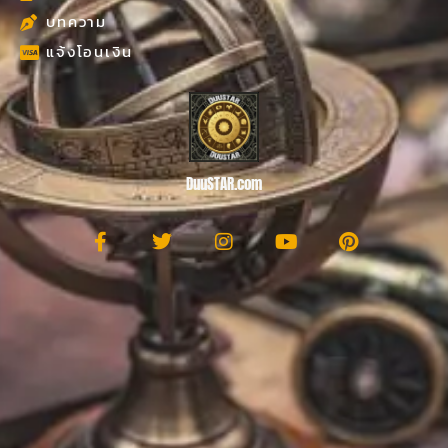
บทความ
แจ้งโอนเงิน
DuuSTAR.com
F
T
I
Y
P
a
w
n
o
i
c
i
s
u
n
e
t
t
t
t
b
t
a
u
e
o
e
g
b
r
o
r
r
e
e
k
a
s
-
m
t
f