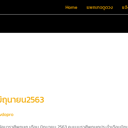
Home
แพคเกจดูดวง
แจ้
ิถุนายน2563
vdopro
วงลัคนาราศีพฤษภ เดือน มิถุนายน 2563 คะแนนราศีพฤษภประจำเดือนมิ