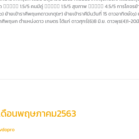
 1.5/5 คนมีคู่  1.5/5 สุขภาพ  4.5/5 การโคจรย้
๖) ย้ายเข้าราศีพฤษภดาวเกตุ(๙) ย้ายเข้าราศีมีนวันที่ 15 ดาวอาทิตย์(๑) ย
้าราศีพฤษภ ตำแหน่งดาว เกษตร ได้แก่ ดาวศุกร์(6)8 มิ.ย. ดาวพุธ(4)1-20ม
ภเดือนพฤษภาคม2563
vdopro