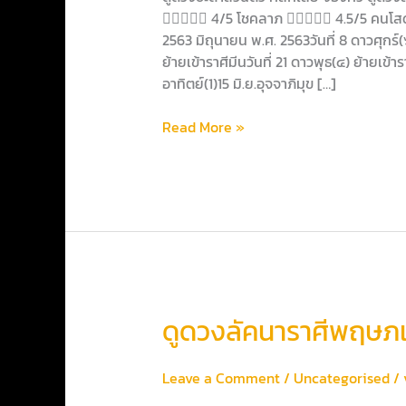
มิถุนายน2563
 4/5 โชคลาภ  4.5/5 คนโสด 
2563 มิถุนายน พ.ศ. 2563วันที่ 8 ดาวศุกร์(
ย้ายเข้าราศีมีนวันที่ 21 ดาวพุธ(๔) ย้ายเข
อาทิตย์(1)15 มิ.ย.อุจจาภิมุข […]
Read More »
ดูด
ดูดวงลัคนาราศีพฤษ
วง
ลัคนา
Leave a Comment
/
Uncategorised
/
ราศี