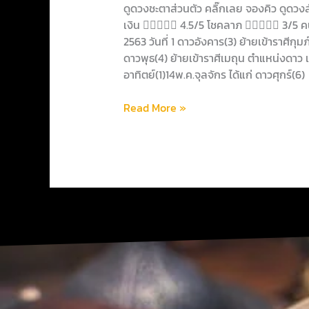
พฤษภ
ดูดวงชะตาส่วนตัว คลิ๊กเลย จองคิว ดู
เดือน
เงิน  4.5/5 โชคลาภ  3/5 
พฤษภาคม2563
2563 วันที่ 1 ดาวอังคาร(3) ย้ายเข้าราศีกุม
ดาวพุธ(4) ย้ายเข้าราศีเมถุน ตำแหน่งดาว เ
อาทิตย์(1)14พ.ค.จุลจักร ได้แก่ ดาวศุกร์(6)
Read More »