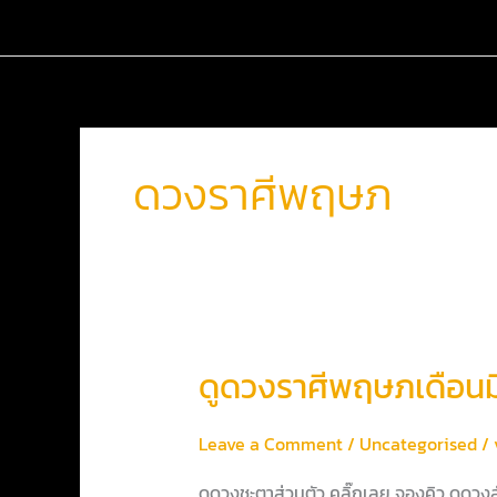
Skip
to
content
ดวงราศีพฤษภ
ดูด
ดูดวงราศีพฤษภเดือนม
วง
ราศี
Leave a Comment
/
Uncategorised
/
พฤษภ
เดือน
ดูดวงชะตาส่วนตัว คลิ๊กเลย จองคิว ดูด