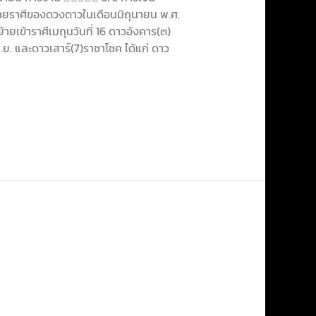
ายราศีของดวงดาวในเดือนมิถุนายน พ.ศ.
้ายเข้าราศีเมถุนวันที่ 16 ดาวอังคาร(๓)
ิ.ย. และดาวเสาร์(7)ราชาโชค ได้แก่ ดาว